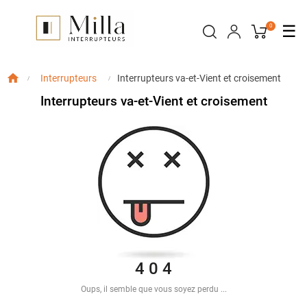
Bas
☰
0
la
nav
Interrupteurs va-et-Vient et croisement
Interrupteurs
Interrupteurs va-et-Vient et croisement
4 0 4
Oups, il semble que vous soyez perdu ...