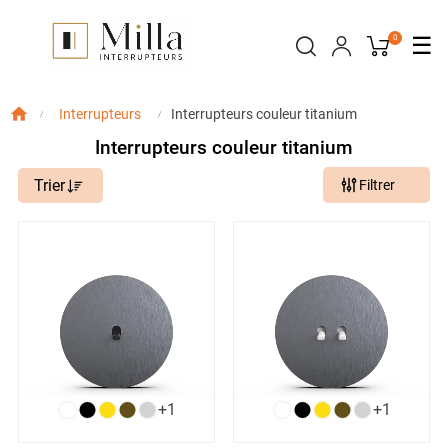
Bas
☰
0
la
nav
Interrupteurs couleur titanium
Interrupteurs
Interrupteurs couleur titanium
Trier
Filtrer
+1
+1