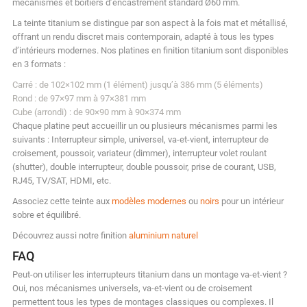
mécanismes et boîtiers d’encastrement standard Ø60 mm.
La teinte titanium se distingue par son aspect à la fois mat et métallisé,
offrant un rendu discret mais contemporain, adapté à tous les types
d’intérieurs modernes. Nos platines en finition titanium sont disponibles
en 3 formats :
Carré : de 102×102 mm (1 élément) jusqu’à 386 mm (5 éléments)
Rond : de 97×97 mm à 97×381 mm
Cube (arrondi) : de 90×90 mm à 90×374 mm
Chaque platine peut accueillir un ou plusieurs mécanismes parmi les
suivants : Interrupteur simple, universel, va-et-vient, interrupteur de
croisement, poussoir, variateur (dimmer), interrupteur volet roulant
(shutter), double interrupteur, double poussoir, prise de courant, USB,
RJ45, TV/SAT, HDMI, etc.
Associez cette teinte aux
modèles modernes
ou
noirs
pour un intérieur
sobre et équilibré.
Découvrez aussi notre finition
aluminium naturel
FAQ
Peut-on utiliser les interrupteurs titanium dans un montage va-et-vient ?
Oui, nos mécanismes universels, va-et-vient ou de croisement
permettent tous les types de montages classiques ou complexes. Il