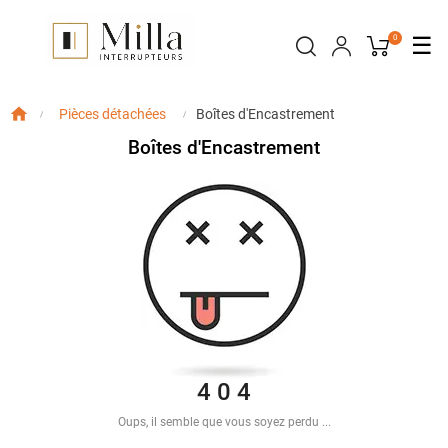
Bas
☰
0
la
nav
Boîtes d'Encastrement
Pièces détachées
Boîtes d'Encastrement
4 0 4
Oups, il semble que vous soyez perdu ...