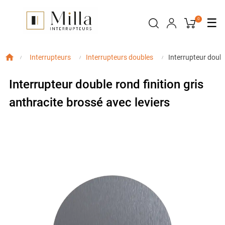
Bas
☰
0
la
nav
Interrupteur double
Interrupteurs
Interrupteurs doubles
Interrupteur double rond finition gris
anthracite brossé avec leviers