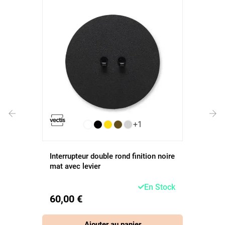
+1
‹
›
Interrupteur double rond finition noire
mat avec levier
En Stock
60,00 €
Ajouter au panier