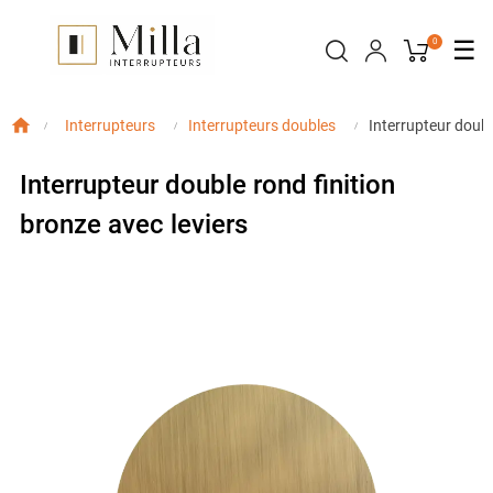
Bas
☰
0
la
nav
Interrupteur doubl
Interrupteurs
Interrupteurs doubles
Interrupteur double rond finition
bronze avec leviers