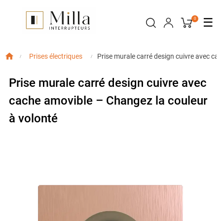
Bas
☰
0
la
nav
Prise murale carré design cuivre avec ca
Prises électriques
Prise murale carré design cuivre avec
cache amovible – Changez la couleur
à volonté