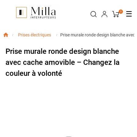
Bas
☰
0
la
nav
Prise murale ronde design blanche avec 
Prises électriques
Prise murale ronde design blanche
avec cache amovible – Changez la
couleur à volonté