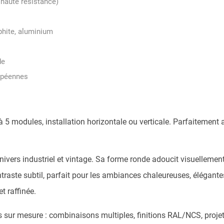
 haute résistance)
aphite, aluminium
de
opéennes
 5 modules, installation horizontale ou verticale. Parfaitement a
univers industriel et vintage. Sa forme ronde adoucit visuellemen
ntraste subtil, parfait pour les ambiances chaleureuses, élégant
t raffinée.
sur mesure : combinaisons multiples, finitions RAL/NCS, projets 