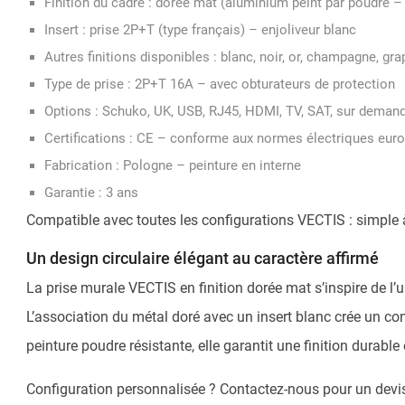
Finition du cadre : dorée mat (aluminium peint par poudre –
Insert : prise 2P+T (type français) – enjoliveur blanc
Autres finitions disponibles : blanc, noir, or, champagne, gr
Type de prise : 2P+T 16A – avec obturateurs de protection
Options : Schuko, UK, USB, RJ45, HDMI, TV, SAT, sur deman
Certifications : CE – conforme aux normes électriques eur
Fabrication : Pologne – peinture en interne
Garantie : 3 ans
Compatible avec toutes les configurations VECTIS : simple à
Un design circulaire élégant au caractère affirmé
La prise murale VECTIS en finition dorée mat s’inspire de l’
L’association du métal doré avec un insert blanc crée un co
peinture poudre résistante, elle garantit une finition durable e
Configuration personnalisée ? Contactez-nous pour un devis 