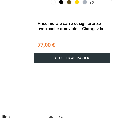
+2
›
Prise murale carré design bronze
avec cache amovible – Changez la
couleur à volonté
77,00 €
AJOUTER AU PANIER
utiles
Pinterest
Instagram