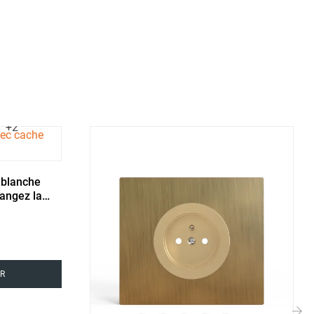
+2
 blanche
angez la
R