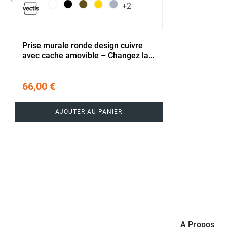
+2
‹
Prise murale ronde design cuivre
avec cache amovible – Changez la
couleur à volonté
66,00 €
AJOUTER AU PANIER
A Propos