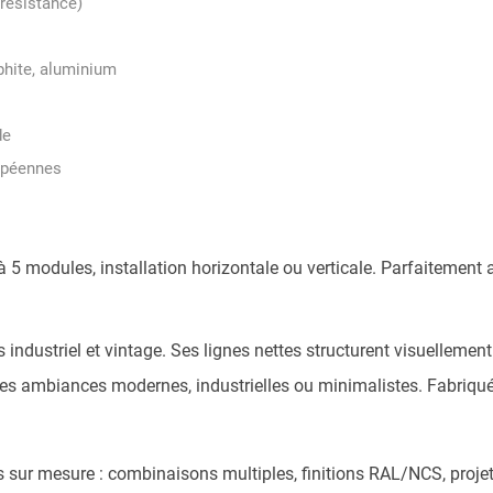
 résistance)
aphite, aluminium
de
opéennes
 5 modules, installation horizontale ou verticale. Parfaitement a
s industriel et vintage. Ses lignes nettes structurent visuellemen
r les ambiances modernes, industrielles ou minimalistes. Fabriqu
sur mesure : combinaisons multiples, finitions RAL/NCS, projets 