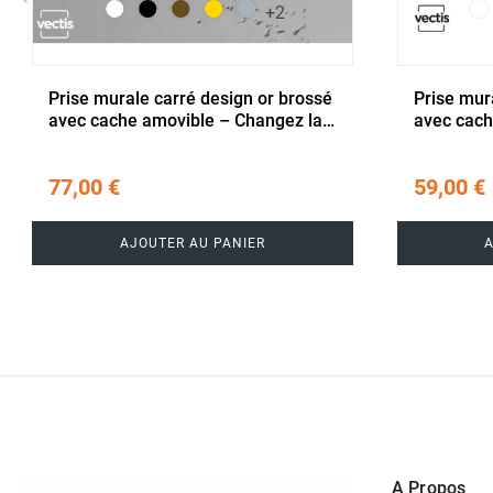
+2
‹
Prise murale carré design or brossé
Prise mura
avec cache amovible – Changez la
avec cach
couleur à volonté
couleur à
77,00 €
59,00 €
AJOUTER AU PANIER
A Propos