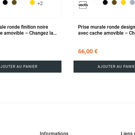
+2
le ronde finition noire
Prise murale ronde design
e amovible – Changez la
avec cache amovible – Ch
 volonté
couleur à volonté
66,00 €
AJOUTER AU PANIER
AJOUTER AU PANIE
Informations
Liens 