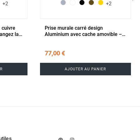
+2
+2
›
 cuivre
Prise murale carré design
angez la
Aluminium avec cache amovible –
Changez la couleur à volonté
77,00 €
R
AJOUTER AU PANIER
utiles
Pinterest
Instagram