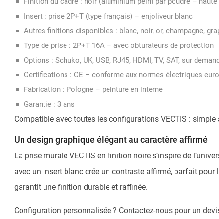
Finition du cadre : noir (aluminium peint par poudre – haute
Insert : prise 2P+T (type français) – enjoliveur blanc
Autres finitions disponibles : blanc, noir, or, champagne, gr
Type de prise : 2P+T 16A – avec obturateurs de protection
Options : Schuko, UK, USB, RJ45, HDMI, TV, SAT, sur deman
Certifications : CE – conforme aux normes électriques eur
Fabrication : Pologne – peinture en interne
Garantie : 3 ans
Compatible avec toutes les configurations VECTIS : simple à
Un design graphique élégant au caractère affirmé
La prise murale VECTIS en finition noire s’inspire de l’univer
avec un insert blanc crée un contraste affirmé, parfait pou
garantit une finition durable et raffinée.
Configuration personnalisée ? Contactez-nous pour un devis 