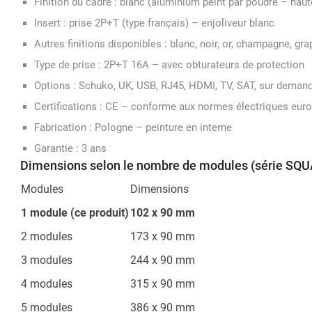
Finition du cadre : blanc (aluminium peint par poudre – haut
Insert : prise 2P+T (type français) – enjoliveur blanc
Autres finitions disponibles : blanc, noir, or, champagne, gr
Type de prise : 2P+T 16A – avec obturateurs de protection
Options : Schuko, UK, USB, RJ45, HDMI, TV, SAT, sur deman
Certifications : CE – conforme aux normes électriques eur
Fabrication : Pologne – peinture en interne
Garantie : 3 ans
Dimensions selon le nombre de modules (série SQ
Modules
Dimensions
1 module (ce produit)
102 x 90 mm
2 modules
173 x 90 mm
3 modules
244 x 90 mm
4 modules
315 x 90 mm
5 modules
386 x 90 mm