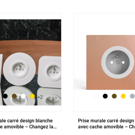
+2
ale carré design blanche
Prise murale carré design
e amovible – Changez la
avec cache amovible – Ch
 volonté
couleur à volonté