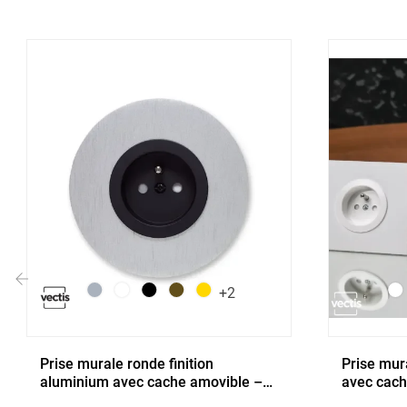
+2
‹
Prise murale ronde finition
Prise mur
aluminium avec cache amovible –
avec cach
Changez la couleur à volonté
couleur à