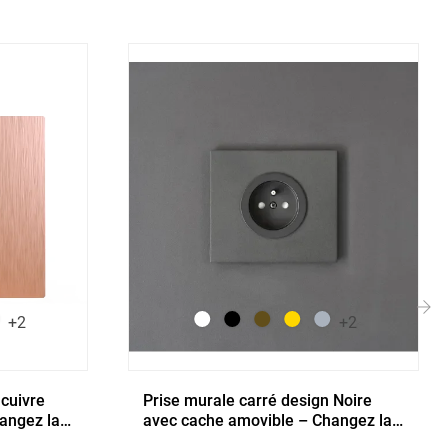
+2
+2
›
 cuivre
Prise murale carré design Noire
angez la
avec cache amovible – Changez la
couleur à volonté