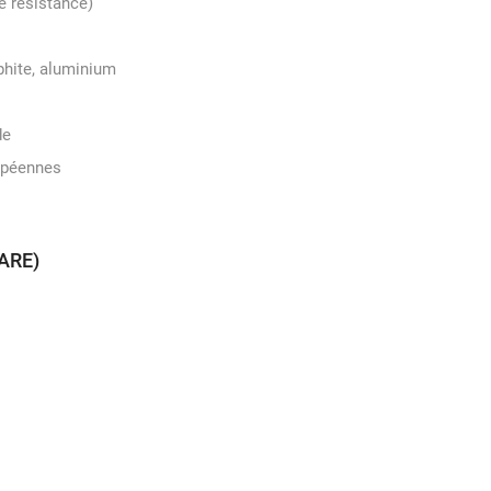
e résistance)
aphite, aluminium
de
opéennes
UARE)