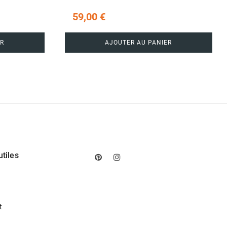
59,00 €
R
AJOUTER AU PANIER
utiles
Pinterest
Instagram
t